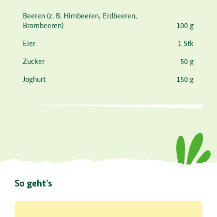
Zutat
Menge
Beeren
(z. B. Himbeeren, Erdbeeren,
Brombeeren)
100 g
Eier
1 Stk
Zucker
50 g
Joghurt
150 g
So geht’s