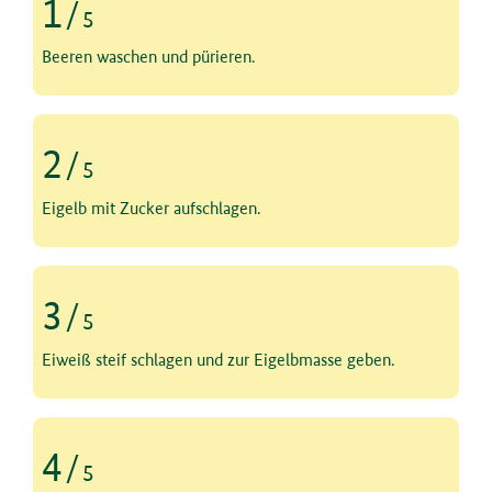
1
/
5
Schritt 1 von 5
Beeren waschen und pürieren.
2
/
5
Schritt 2 von 5
Eigelb mit Zucker aufschlagen.
3
/
5
Schritt 3 von 5
Eiweiß steif schlagen und zur Eigelbmasse geben.
4
/
5