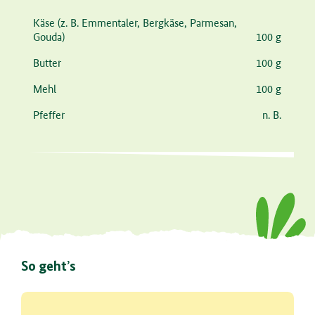
Zutat
Menge
Käse
(z. B. Emmentaler, Bergkäse, Parmesan,
Gouda)
100 g
Butter
100 g
Mehl
100 g
Pfeffer
n. B.
So geht’s