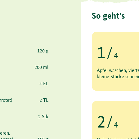
So geht’s
1
/
120 g
4
Schritt 1 von 4
200 ml
Äpfel waschen, viert
kleine Stücke schnei
4 EL
rotet)
2 TL
2
2 Stk
/
4
eren,
Schritt 2 von 4