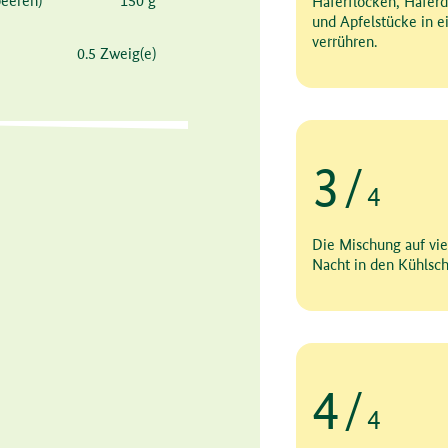
eeren)
150 g
Haferflocken, Haferd
und Apfelstücke in e
verrühren.
0.5 Zweig(e)
3
/
4
Schritt 3 von 4
Die Mischung auf vie
Nacht in den Kühlsch
4
/
4