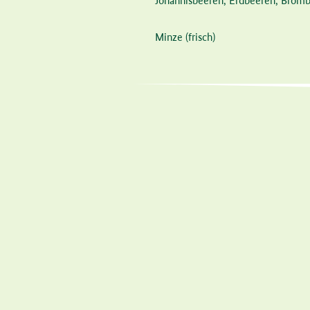
Johannisbeeren, Erdbeeren, Bromb
Minze
(frisch)