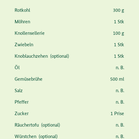
Zutat
Menge
Rotkohl
300 g
Möhren
1 Stk
Knollensellerie
100 g
Zwiebeln
1 Stk
Knoblauchzehen
(optional)
1 Stk
Öl
n. B.
Gemüsebrühe
500 ml
Salz
n. B.
Pfeffer
n. B.
Zucker
1 Prise
Räuchertofu
(optional)
n. B.
Würstchen
(optional)
n. B.