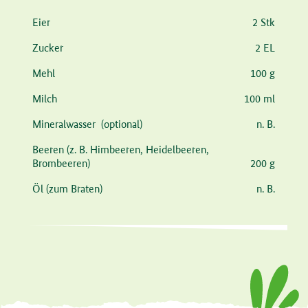
Zutat
Menge
Eier
2 Stk
Zucker
2 EL
Mehl
100 g
Milch
100 ml
Mineralwasser
(optional)
n. B.
Beeren
(z. B. Himbeeren, Heidelbeeren,
Brombeeren)
200 g
Öl
(zum Braten)
n. B.