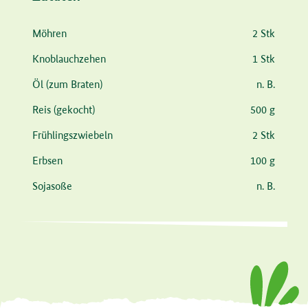
Zutat
Menge
Möhren
2 Stk
Knoblauchzehen
1 Stk
Öl
(zum Braten)
n. B.
Reis
(gekocht)
500 g
Frühlingszwiebeln
2 Stk
Erbsen
100 g
Sojasoße
n. B.