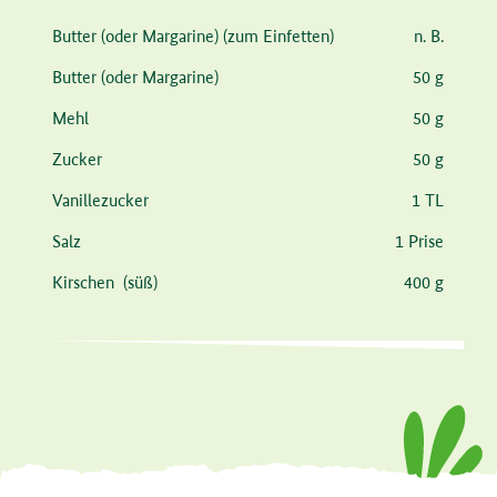
Zutat
Menge
Butter
(oder Margarine)
(zum Einfetten)
n. B.
Butter
(oder Margarine)
50 g
Mehl
50 g
Zucker
50 g
Vanillezucker
1 TL
Salz
1 Prise
Kirschen
(süß)
400 g