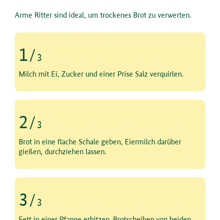
Arme Ritter sind ideal, um trockenes Brot zu verwerten.
1
/
3
Schritt 1 von 3
Milch mit Ei, Zucker und einer Prise Salz verquirlen.
2
/
3
Schritt 2 von 3
Brot in eine flache Schale geben, Eiermilch darüber
gießen, durchziehen lassen.
3
/
3
Schritt 3 von 3
Fett in einer Pfanne erhitzen. Brotscheiben von beiden