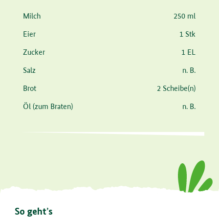
Zutat
Menge
Milch
250 ml
Eier
1 Stk
Zucker
1 EL
Salz
n. B.
Brot
2 Scheibe(n)
Öl
(zum Braten)
n. B.
So geht’s