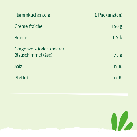
Zutat
Menge
Flammkuchenteig
1 Packung(en)
Crème fraîche
150 g
Birnen
1 Stk
Gorgonzola
(oder anderer
Blauschimmelkäse)
75 g
Salz
n. B.
Pfeffer
n. B.