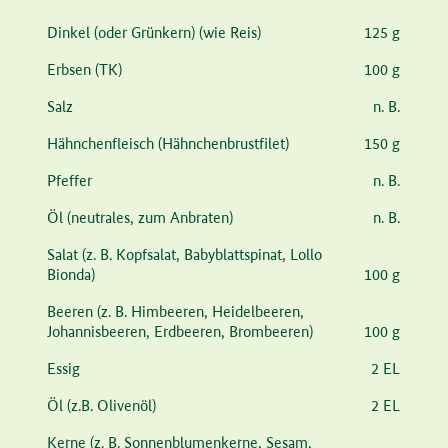
Zutat
Menge
Dinkel
(oder Grünkern)
(wie Reis)
125 g
Erbsen
(TK)
100 g
Salz
n. B.
Hähnchenfleisch
(Hähnchenbrustfilet)
150 g
Pfeffer
n. B.
Öl
(neutrales, zum Anbraten)
n. B.
Salat
(z. B. Kopfsalat, Babyblattspinat, Lollo
Bionda)
100 g
Beeren
(z. B. Himbeeren, Heidelbeeren,
Johannisbeeren, Erdbeeren, Brombeeren)
100 g
Essig
2 EL
Öl
(z.B. Olivenöl)
2 EL
Kerne
(z. B. Sonnenblumenkerne, Sesam,