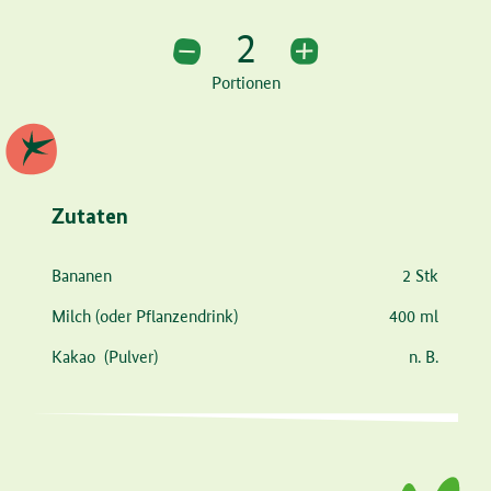
l
u
e
I
n
a
t
t
P
t
2
2 Portionen
y
e
t
e
Portionen
i
r
n
f
g
u
s
l
l
Zutaten
s
Zutat
Menge
c
Bananen
2 Stk
r
Milch
(oder Pflanzendrink)
400 ml
e
Kakao
(Pulver)
n. B.
e
n