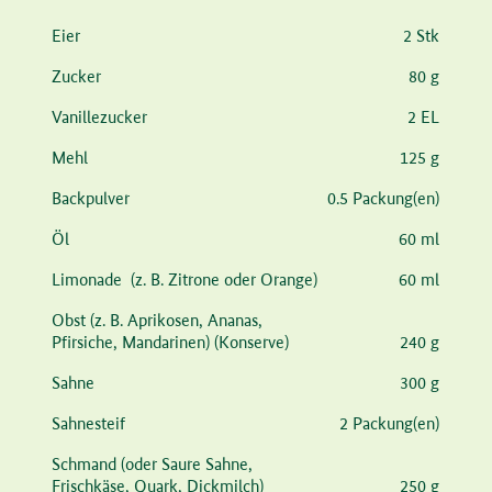
Zutat
Menge
Eier
2 Stk
Zucker
80 g
Vanillezucker
2 EL
Mehl
125 g
Backpulver
0.5 Packung(en)
Öl
60 ml
Limonade
(z. B. Zitrone oder Orange)
60 ml
Obst
(z. B. Aprikosen, Ananas,
Pfirsiche, Mandarinen)
(Konserve)
240 g
Sahne
300 g
Sahnesteif
2 Packung(en)
Schmand
(oder Saure Sahne,
Frischkäse, Quark, Dickmilch)
250 g