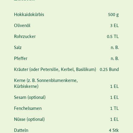
Zutat
Menge
Hokkaidokürbis
500 g
Olivenöl
3 EL
Rohrzucker
0.5 TL
Salz
n. B.
Pfeffer
n. B.
Kräuter
(oder Petersilie, Kerbel, Basilikum)
0.25 Bund
Kerne
(z. B. Sonnenblumenkerne,
Kürbiskerne)
1 EL
Sesam
(optional)
1 EL
Fenchelsamen
1 TL
Nüsse
(optional)
1 EL
Datteln
4 Stk