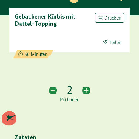
Gebackener Kürbis mit
Drucken
Dattel-Topping
Teilen
Zubereitungszeit:
50 Minuten
2
2 Portionen
Portionen
Zutaten