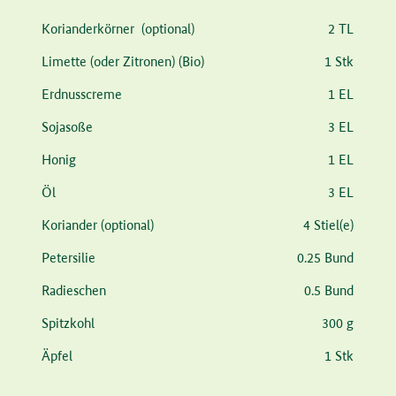
Zutat
Menge
Korianderkörner
(optional)
2 TL
Limette
(oder Zitronen)
(Bio)
1 Stk
Erdnusscreme
1 EL
Sojasoße
3 EL
Honig
1 EL
Öl
3 EL
Koriander
(optional)
4 Stiel(e)
Petersilie
0.25 Bund
Radieschen
0.5 Bund
Spitzkohl
300 g
Äpfel
1 Stk