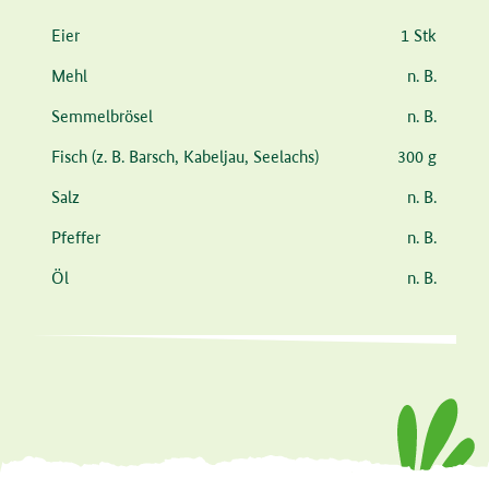
Zutat
Menge
Eier
1 Stk
Mehl
n. B.
Semmelbrösel
n. B.
Fisch
(z. B. Barsch, Kabeljau, Seelachs)
300 g
Salz
n. B.
Pfeffer
n. B.
Öl
n. B.