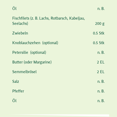
Zutat
Menge
Öl
n. B.
Fischfilets
(z. B. Lachs, Rotbarsch, Kabeljau,
Seelachs)
200 g
Zwiebeln
0.5 Stk
Knoblauchzehen
(optional)
0.5 Stk
Petersilie
(optional)
n. B.
Butter
(oder Margarine)
2 EL
Semmelbrösel
2 EL
Salz
n. B.
Pfeffer
n. B.
Öl
n. B.