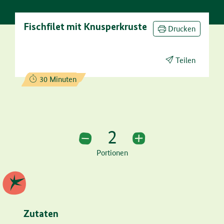
Fischfilet mit Knusperkruste
Drucken
Teilen
Zubereitungszeit:
30 Minuten
2
2 Portionen
Portionen
Zutaten